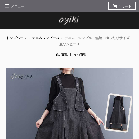
メニュー
0
カート
トップページ
›
デニムワンピース
›
デニム シンプル 無地 ゆったりサイズ
夏ワンピース
前の商品
次の商品