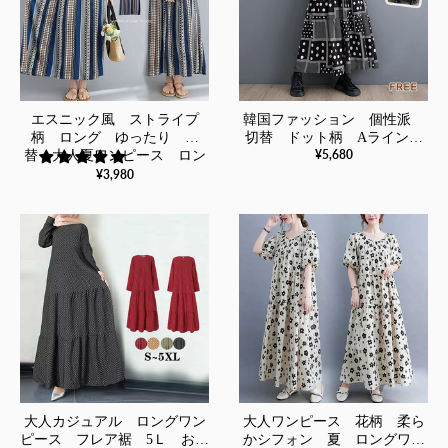
エスニック風 ストライプ
韓国ファッション 個性派
柄 ロング ゆったり 切
切替 ドット柄 Aライン
¥5,680
替 大人夏ワンピース ロン
ロングワンピース
グワンピース
¥3,980
大人カジュアル ロングワン
大人ワンピース 花柄 柔ら
ピース フレア裾 5Ｌ おし
かシフォン 夏 ロングワン