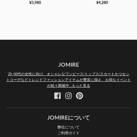
¥3,980
¥4,280
ゃれワンピース
ピース
JOMIRE
20~60代の女性に向け、オシャレなワンピース/トップス/スカートかつセッ
トコーデなどトレンドファッションアイテムが豊富に揃え、お得なイベント
が続々開催中...もっと見る
JOMIREについて
弊社について
ご利用ガイド