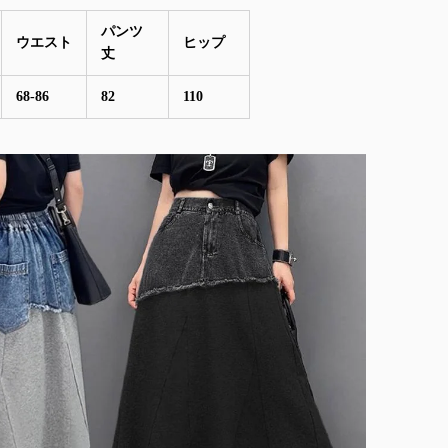
パンツ
ウエスト
ヒップ
丈
68-86
82
110