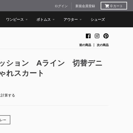
ログイン
新規会員登録
0
カート
ワンピース
ボトムス
アウター
シューズ
前の商品
次の商品
ッション Aライン 切替デニ
ゃれスカート
に計算する
レー