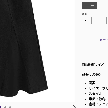
フリー
数量
-
カー
商品詳細/サイズ
品番：J0603
図案:
サイズ：フ
スタイル：
季節：秋冬
素材：デニ