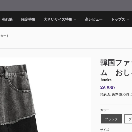
売れ筋
限定特集
大きいサイズ特集
高レビュー
トップス
スカート
韓国ファ
ム おし
Jomire
¥6,880
税込み
送料
決済時
カラー
ブラック
グ
サイズ