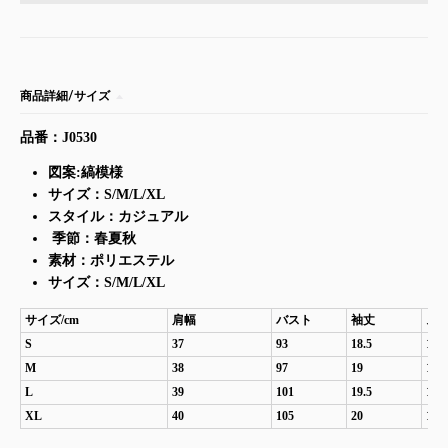
商品詳細/サイズ
品番：J0530
図案:縞模様
サイズ：S/M/L/XL
スタイル：カジュアル
季節：春夏秋
素材：ポリエステル
サイズ：S/M/L/XL
サイズ/cm
肩幅
バスト
袖丈
ス
S
37
93
18.5
110
M
38
97
19
111
L
39
101
19.5
112
XL
40
105
20
113