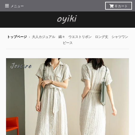
メニュー
0
カート
トップページ
›
大人カジュアル 縞々 ウエストリボン ロング丈 シャツワン
ピース