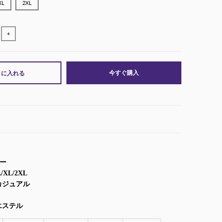
XL
2XL
+
今すぐ購入
トに入れる
ダー
XL/2XL
カジュアル
エステル