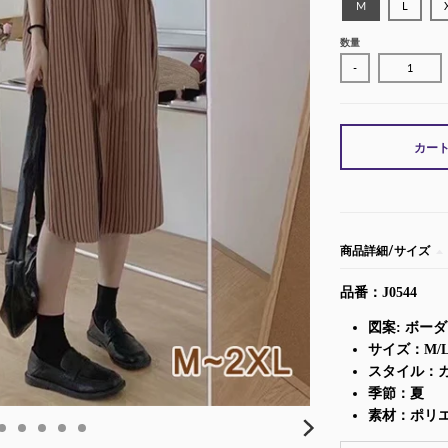
M
L
数量
-
カー
商品詳細/サイズ
品番：J0544
図案: ボー
サイズ：M/L/
スタイル：
季節：夏
素材：ポリ