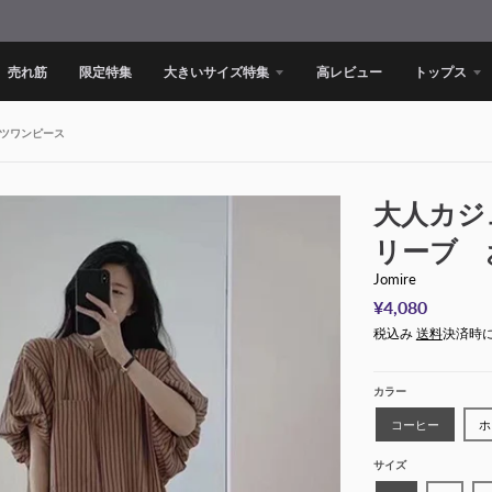
売れ筋
限定特集
大きいサイズ特集
高レビュー
トップス
ツワンピース
大人カジ
リーブ 
Jomire
¥4,080
税込み
送料
決済時
カラー
コーヒー
ホ
サイズ