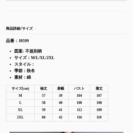
商品詳細/サイズ
品番：J0599
図案: 不規則柄
サイズ：M/L/XL/2XL
スタイル：
季節：秋冬
素材：綿
サイズ(cm)
袖丈
肩幅
バスト
着丈
M
57
39
104
107
L
58
40
108
108
XL
59
41
112
109
2XL
60
42
116
110