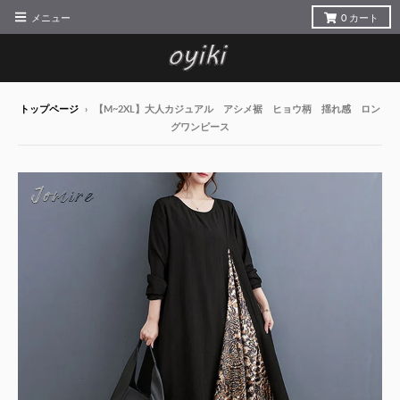
メニュー
0
カート
トップページ
›
【M~2XL】大人カジュアル アシメ裾 ヒョウ柄 揺れ感 ロン
グワンピース