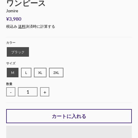
ワンピース
Jomire
¥3,980
税込み
送料
決済時に計算する
カラー
ブラック
サイズ
M
L
XL
2XL
数量
-
+
カートに入れる