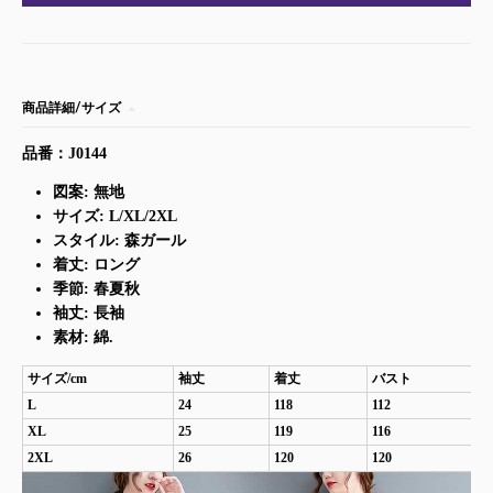
商品詳細/サイズ
品番：J0144
図案: 無地
サイズ: L/XL/2XL
スタイル: 森ガール
着丈: ロング
季節: 春夏秋
袖丈: 長袖
素材: 綿.
サイズ/cm
袖丈
着丈
バスト
L
24
118
112
XL
25
119
116
2XL
26
120
120