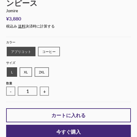
ンピース
Jomire
¥3,880
税込み
送料
決済時に計算する
カラー
アプリコット
コーヒー
サイズ
L
XL
2XL
数量
-
+
カートに入れる
今すぐ購入