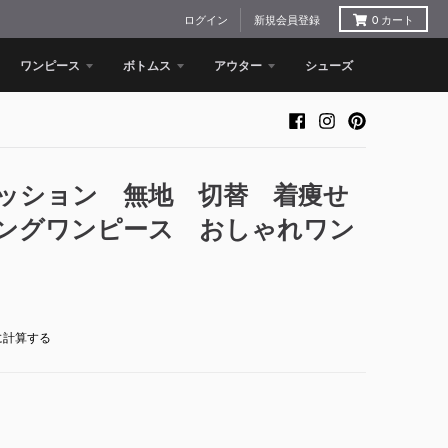
ログイン
新規会員登録
0
カート
ワンピース
ボトムス
アウター
シューズ
ッション 無地 切替 着痩せ
ングワンピース おしゃれワン
に計算する