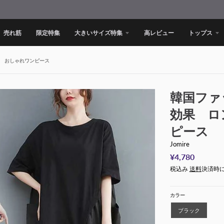
売れ筋
限定特集
大きいサイズ特集
高レビュー
トップス
 おしゃれワンピース
韓国ファ
効果 ロ
ピース
Jomire
¥4,780
税込み
送料
決済時
カラー
ブラック