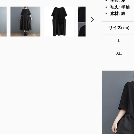
季節: 夏
袖丈: 半袖
素材: 綿
サイズ(cm)
L
XL