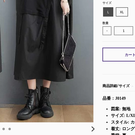
サイズ
L
XL
数量
-
カー
商品詳細/サイズ
品番：J0149
図案: 無地
サイズ: L/X
スタイル: 
着丈: ロング