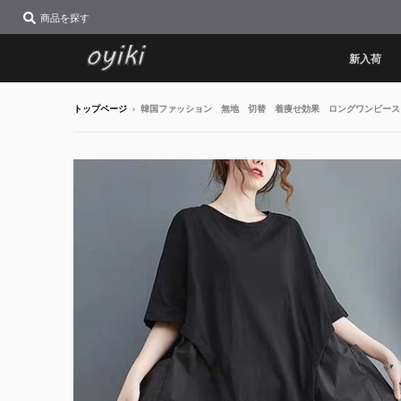
商品を探す
新入荷
トップページ
›
韓国ファッション 無地 切替 着痩せ効果 ロングワンピース