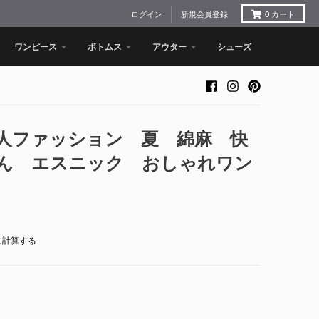
ログイン
新規会員登録
0
カート
ワンピース
ボトムス
アウター
シューズ
人ファッション 夏 綿麻 快
ん エスニック おしゃれワン
に計算する