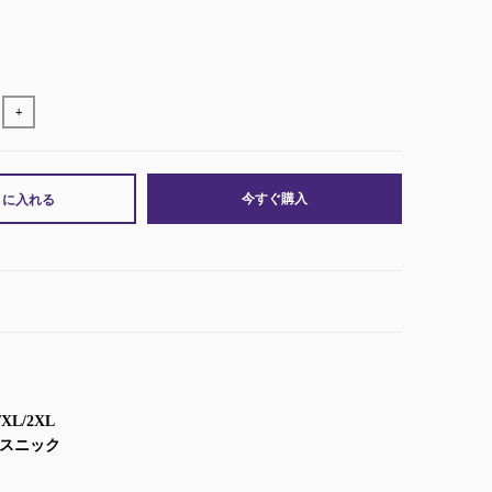
+
今すぐ購入
トに入れる
XL/2XL
エスニック