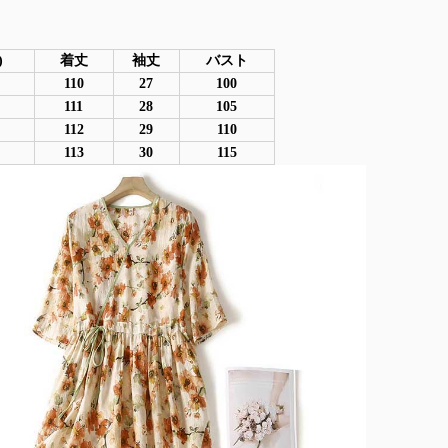
)
着丈
袖丈
バスト
110
27
100
111
28
105
112
29
110
113
30
115