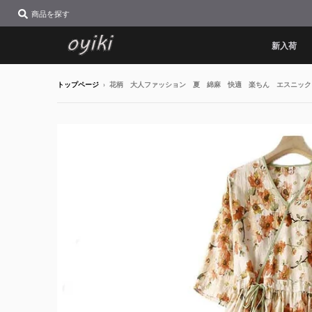
商品を探す
新入荷
トップページ
›
花柄 大人ファッション 夏 綿麻 快適 楽ちん エスニック