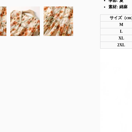
季節: 夏
素材: 綿麻
サイズ（cm
M
L
XL
2XL