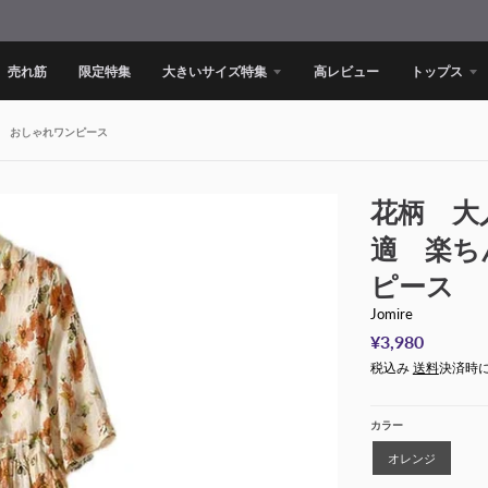
売れ筋
限定特集
大きいサイズ特集
高レビュー
トップス
 おしゃれワンピース
花柄 大
適 楽ち
ピース
Jomire
¥3,980
税込み
送料
決済時
カラー
オレンジ