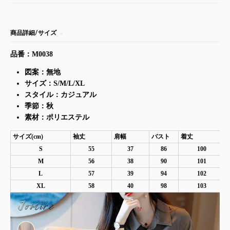
商品詳細/サイズ
品番：M0038
図案：無地
サイズ：S/M/L/XL
スタイル：カジュアル
季節：秋
素材：ポリエステル
サイズ(cm)
袖丈
肩幅
バスト
着丈
S
55
37
86
100
M
56
38
90
101
L
57
39
94
102
XL
58
40
98
103