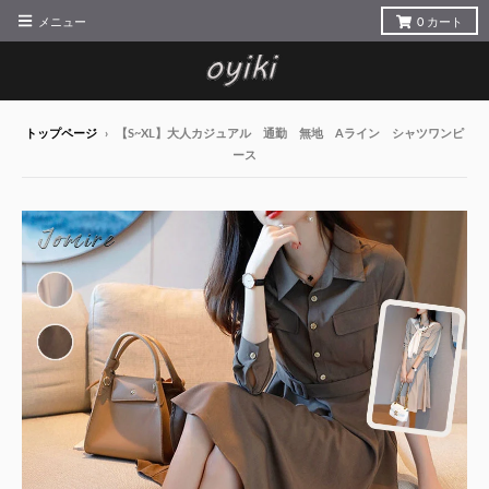
メニュー
0
カート
トップページ
›
【S~XL】大人カジュアル 通勤 無地 Aライン シャツワンピ
ース