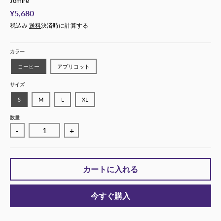
Jomire
¥5,680
税込み
送料
決済時に計算する
カラー
コーヒー
アプリコット
サイズ
S
M
L
XL
数量
-
+
カートに入れる
今すぐ購入