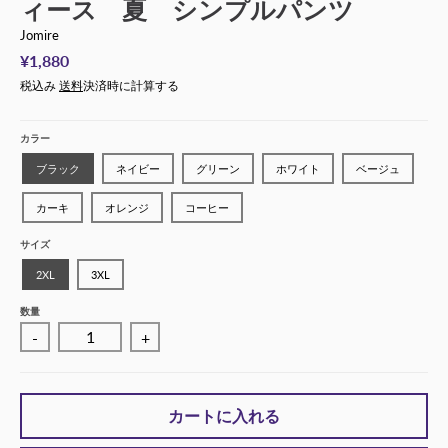
ィース 夏 シンプルパンツ
Jomire
¥1,880
税込み
送料
決済時に計算する
カラー
ブラック
ネイビー
グリーン
ホワイト
ベージュ
カーキ
オレンジ
コーヒー
サイズ
2XL
3XL
数量
-
+
カートに入れる