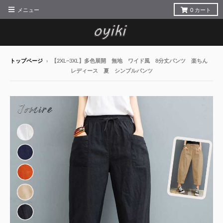
メニュー
0
カート
トップページ
›
【2XL~3XL】多色展開 無地 ワイド風 8分丈パンツ 楽ちん
レディース 夏 シンプルパンツ