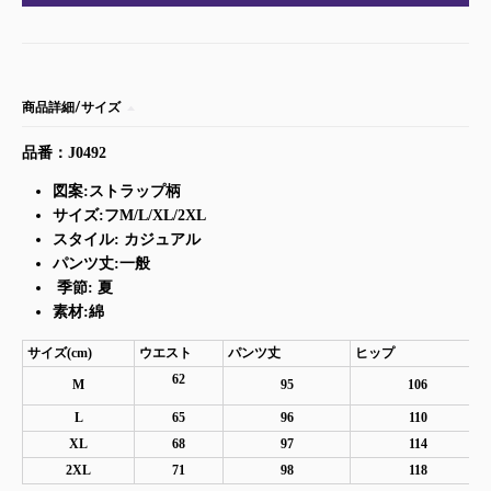
商品詳細/サイズ
品番：J0492
図案:ストラップ柄
サイズ:フM/L/XL/2XL
スタイル: カジュアル
パンツ丈:一般
季節:
夏
素材:綿
サイズ(cm)
ウエスト
パンツ丈
ヒップ
62
M
95
106
L
65
96
110
XL
68
97
114
2XL
71
98
118