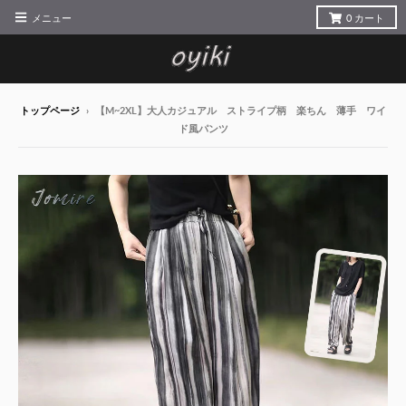
メニュー
0
カート
トップページ
›
【M~2XL】大人カジュアル ストライプ柄 楽ちん 薄手 ワイ
ド風パンツ