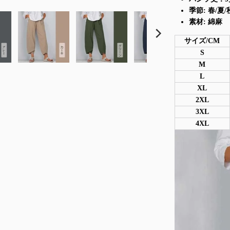
季節: 春/夏/
素材: 綿麻
サイズ/CM
S
M
L
XL
2XL
3XL
4XL