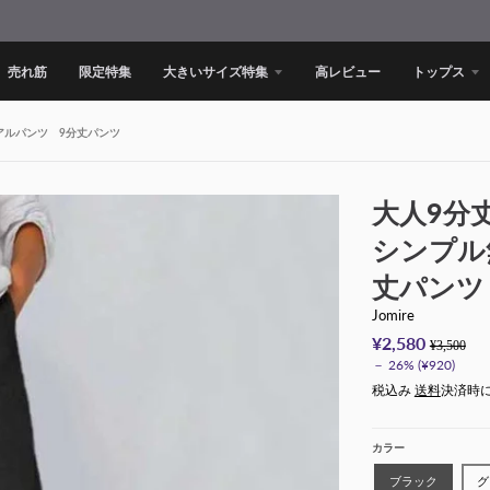
売れ筋
限定特集
大きいサイズ特集
高レビュー
トップス
アルパンツ 9分丈パンツ
大人9分
シンプル
丈パンツ
Jomire
¥2,580
¥3,500
－
26%
¥920
税込み
送料
決済時
カラー
ブラック
グ