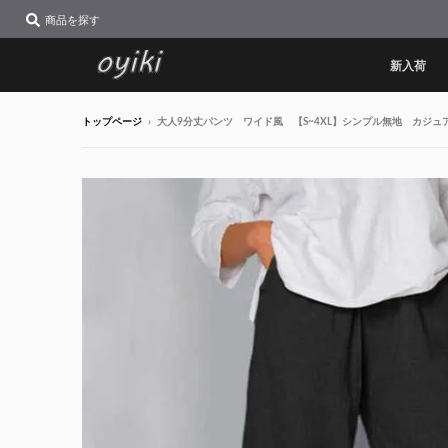
商品を探す
新入荷
トップページ
›
大人9分丈パンツ ワイド風 【S~4XL】シンプル無地 カジュ