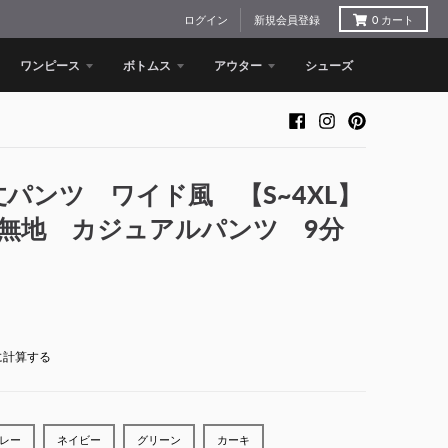
ログイン
新規会員登録
0
カート
ワンピース
ボトムス
アウター
シューズ
丈パンツ ワイド風 【S~4XL】
無地 カジュアルパンツ 9分
に計算する
レー
ネイビー
グリーン
カーキ