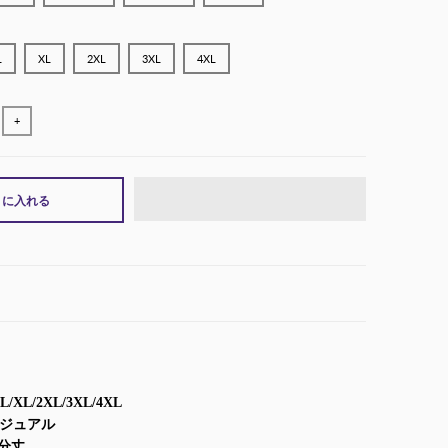
L
XL
2XL
3XL
4XL
+
トに入れる
L/XL/2XL/3XL/4XL
カジュアル
分丈