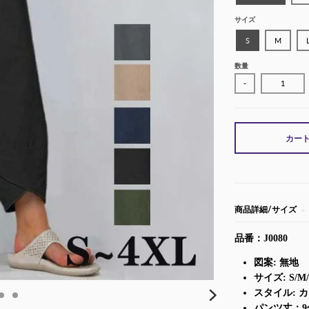
サイズ
S
M
数量
-
カー
商品詳細/サイズ
品番：J0080
図案: 無地
サイズ: S/M/
スタイル: 
パンツ丈：9