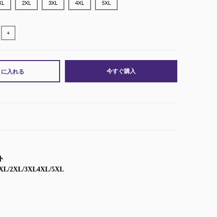
XL
2XL
3XL
4XL
5XL
+
今すぐ購入
トに入れる
ト
L/2XL/3XL4XL/5XL