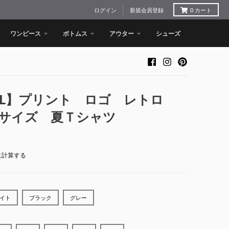
ログイン
新規会員登録
0
カート
ワンピース
ボトムス
アウター
シューズ
XL】プリント ロゴ レトロ
サイズ 夏Ｔシャツ
に計算する
イト
ブラック
グレー