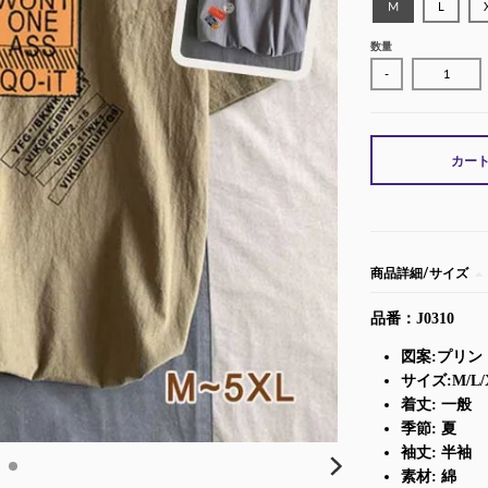
M
L
数量
-
カー
商品詳細/サイズ
品番：J0310
図案:プリン
サイズ:M/L/X
着丈: 一般
季節: 夏
袖丈: 半袖
素材: 綿