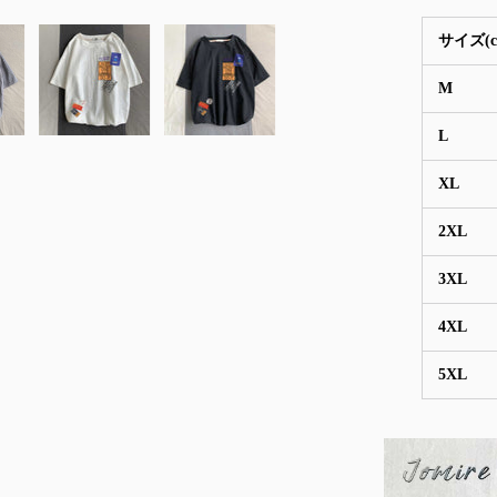
サイズ(c
M
L
XL
2XL
3XL
4XL
5XL