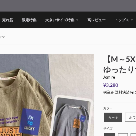
売れ筋
限定特集
大きいサイズ特集
高レビュー
トップス
ャツ
【M～5
ゆったり
Jomire
¥3,280
税込み
送料
決済時
カラー
カーキ
ホワ
サイズ