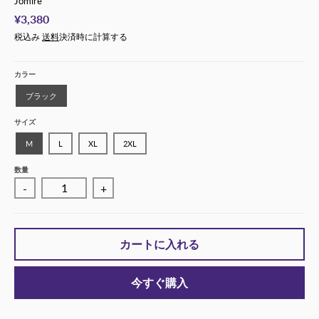
Jomire
¥3,380
税込み
送料
決済時に計算する
カラー
ブラック
サイズ
M
L
XL
2XL
数量
-
+
カートに入れる
今すぐ購入