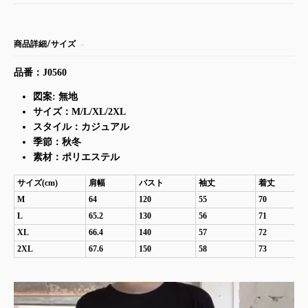
商品詳細/サイズ
品番：J0560
図案: 無地
サイズ：M/L/XL/2XL
スタイル：カジュアル
季節：秋冬
素材：ポリエステル
サイズ(cm)
​肩幅
バスト
袖丈
着丈
M
64
120
55
70
L
65.2
130
56
71
XL
66.4
140
57
72
2XL
67.6
150
58
73